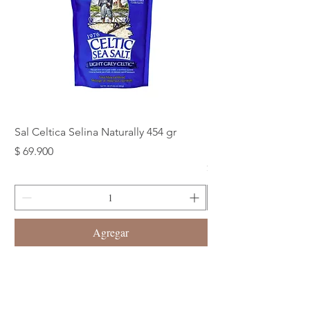
Sal Celtica Selina Naturally 454 gr
Maca Roja, Amarilla
120 Cap
Precio
$ 69.900
Precio
$ 89.900
Agregar