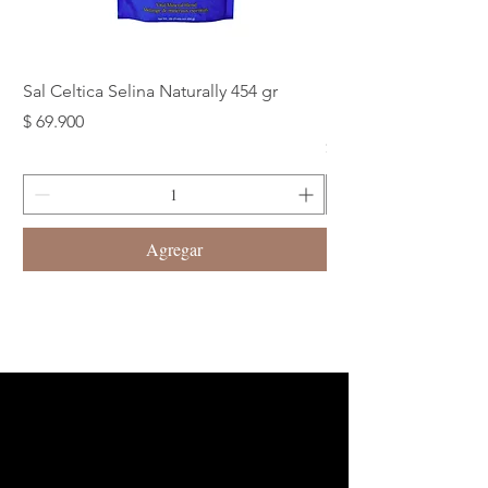
Sal Celtica Selina Naturally 454 gr
Maca Roja, Amarilla
120 Cap
Precio
$ 69.900
Precio
$ 89.900
Agregar