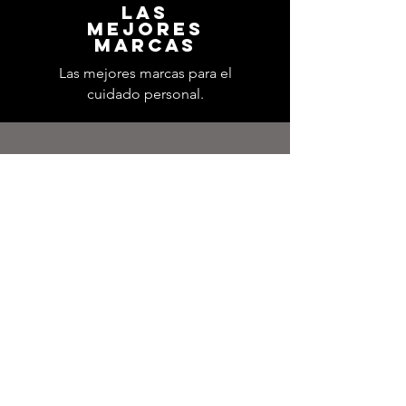
LAS
MEJORES
MARCAS
Las mejores marcas para el
cuidado personal.
ENVIO GRATIS
Envio gratis a Partir de
$ 70.000