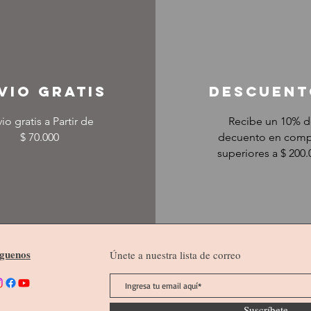
VIO GRATIS
Descuent
io gratis a Partir de
Recibe un 10% 
$ 70.000
decuento en comp
superiores a $ 200.
íguenos
Únete a nuestra lista de correo
Suscríbete