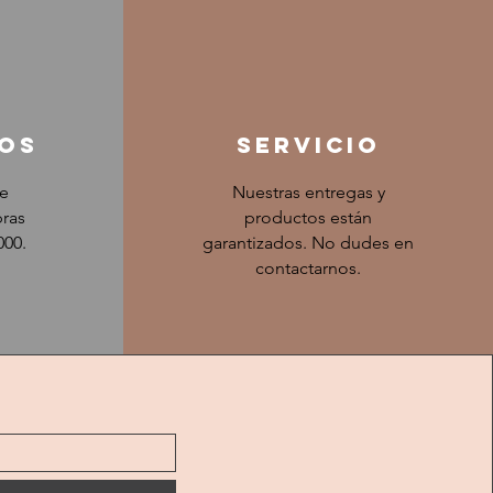
os
servicio
de
Nuestras entregas y
ras
productos están
000.
garantizados. No dudes en
contactarnos.