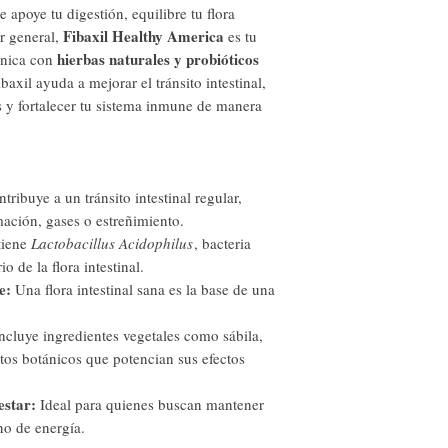
 apoye tu digestión, equilibre tu flora
Fibaxil Healthy America
ar general,
es tu
hierbas naturales y probióticos
 única con
ibaxil ayuda a mejorar el tránsito intestinal,
s y fortalecer tu sistema inmune de manera
tribuye a un tránsito intestinal regular,
ación, gases o estreñimiento.
iene
Lactobacillus Acidophilus
, bacteria
o de la flora intestinal.
e:
Una flora intestinal sana es la base de una
ncluye ingredientes vegetales como sábila,
ctos botánicos que potencian sus efectos
estar:
Ideal para quienes buscan mantener
no de energía.