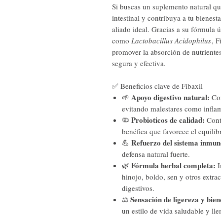
Si buscas un suplemento natural que
intestinal y contribuya a tu bienest
aliado ideal. Gracias a su fórmula
como
Lactobacillus Acidophilus
, F
promover la absorción de nutriente
segura y efectiva.
✅ Beneficios clave de Fibaxil
Apoyo digestivo natural:
🌱
Con
evitando malestares como inflam
Probioticos de calidad:
🦠
Cont
benéfica que favorece el equilibri
Refuerzo del sistema inmun
💪
defensa natural fuerte.
Fórmula herbal completa:
🌿
I
hinojo, boldo, sen y otros extra
digestivos.
Sensación de ligereza y bien
⚖️
un estilo de vida saludable y lle